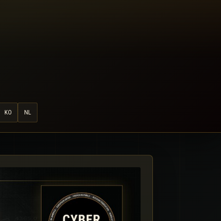
KO
NL