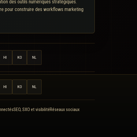
ation des outils numériques stratégiques.
ure pour construire des workflows marketing
HI
KO
NL
HI
KO
NL
onnectés
SEO, SXO et visibilité
Réseaux sociaux