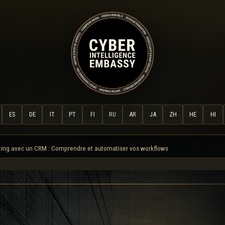
ES
DE
IT
PT
FI
RU
AR
JA
ZH
HE
HI
ting avec un CRM : Comprendre et automatiser vos workflows