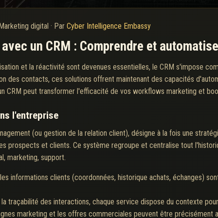
Marketing digital
·
Par
Cyber Intelligence Embassy
g avec un CRM : Comprendre et automatis
ation et la réactivité sont devenues essentielles, le CRM s'impose comm
stion des contacts, ces solutions offrent maintenant des capacités d'auto
 CRM peut transformer l'efficacité de vos workflows marketing et boos
ns l'entreprise
gement (ou gestion de la relation client), désigne à la fois une stratég
es prospects et clients. Ce système regroupe et centralise tout l'histori
l, marketing, support.
les informations clients (coordonnées, historique achats, échanges) sont 
 la traçabilité des interactions, chaque service dispose du contexte pou
nes marketing et les offres commerciales peuvent être précisément ajus