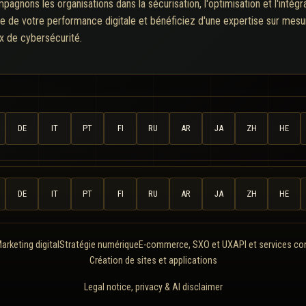
gnons les organisations dans la sécurisation, l'optimisation et l'intégr
e de votre performance digitale et bénéficiez d'une expertise sur mes
x de cybersécurité.
DE
IT
PT
FI
RU
AR
JA
ZH
HE
DE
IT
PT
FI
RU
AR
JA
ZH
HE
arketing digital
Stratégie numérique
E-commerce, SXO et UX
API et services c
Création de sites et applications
Legal notice, privacy & AI disclaimer