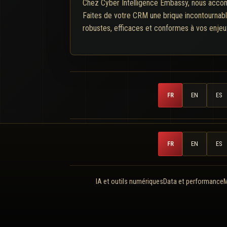
Chez Cyber Intelligence Embassy, nous accompa
Faites de votre CRM une brique incontournabl
robustes, efficaces et conformes à vos enjeu
FR
EN
ES
FR
EN
ES
IA et outils numériques
Data et performance
M