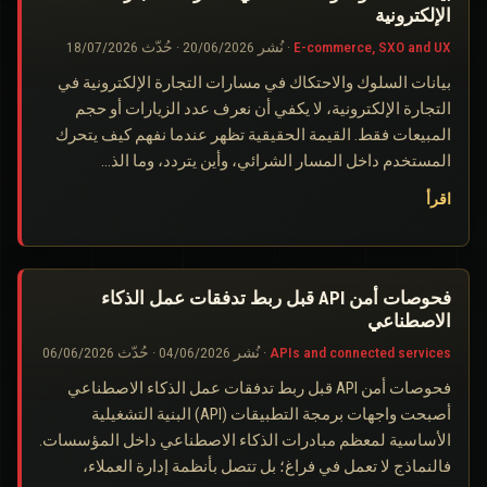
الإلكترونية
E-commerce, SXO and UX
·
نُشر
20/06/2026
·
حُدّث
18/07/2026
بيانات السلوك والاحتكاك في مسارات التجارة الإلكترونية في
التجارة الإلكترونية، لا يكفي أن نعرف عدد الزيارات أو حجم
المبيعات فقط. القيمة الحقيقية تظهر عندما نفهم كيف يتحرك
المستخدم داخل المسار الشرائي، وأين يتردد، وما الذ…
اقرأ
فحوصات أمن API قبل ربط تدفقات عمل الذكاء
الاصطناعي
APIs and connected services
·
نُشر
04/06/2026
·
حُدّث
06/06/2026
فحوصات أمن API قبل ربط تدفقات عمل الذكاء الاصطناعي
أصبحت واجهات برمجة التطبيقات (API) البنية التشغيلية
الأساسية لمعظم مبادرات الذكاء الاصطناعي داخل المؤسسات.
فالنماذج لا تعمل في فراغ؛ بل تتصل بأنظمة إدارة العملاء،