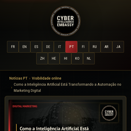
FR
EN
ES
DE
IT
PT
FI
RU
AR
JA
ZH
HE
HI
KO
NL
Notícias PT
Visibilidade online
Como a Inteligência Artificial Está Transformando a Automação no
Marketing Digital