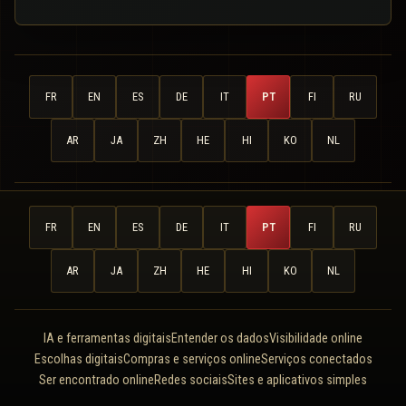
FR
EN
ES
DE
IT
PT
FI
RU
AR
JA
ZH
HE
HI
KO
NL
FR
EN
ES
DE
IT
PT
FI
RU
AR
JA
ZH
HE
HI
KO
NL
IA e ferramentas digitais
Entender os dados
Visibilidade online
Escolhas digitais
Compras e serviços online
Serviços conectados
Ser encontrado online
Redes sociais
Sites e aplicativos simples