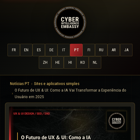
FR
EN
ES
DE
IT
PT
FI
RU
AR
JA
ZH
HE
HI
KO
NL
Notícias PT
Sites e aplicativos simples
O Futuro de UX & UI: Como a IA Vai Transformar a Experiência do
Usuário em 2025