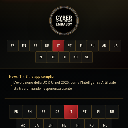
FR
EN
ES
DE
IT
PT
FI
RU
AR
JA
ZH
HE
HI
KO
NL
News IT
Siti e app semplici
L'evoluzione della UX & UI nel 2025: come l'Intelligenza Artificiale
sta trasformando l'esperienza utente
FR
EN
ES
DE
IT
PT
FI
RU
AR
JA
ZH
HE
HI
KO
NL