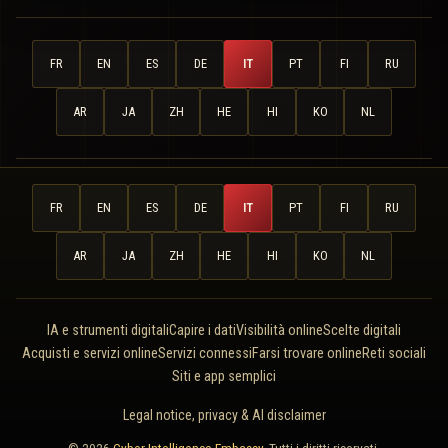
FR
EN
ES
DE
IT
PT
FI
RU
AR
JA
ZH
HE
HI
KO
NL
FR
EN
ES
DE
IT
PT
FI
RU
AR
JA
ZH
HE
HI
KO
NL
IA e strumenti digitali
Capire i dati
Visibilità online
Scelte digitali
Acquisti e servizi online
Servizi connessi
Farsi trovare online
Reti sociali
Siti e app semplici
Legal notice, privacy & AI disclaimer