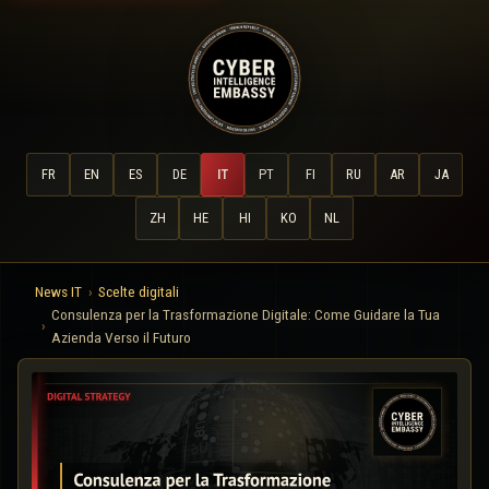
FR
EN
ES
DE
IT
PT
FI
RU
AR
JA
ZH
HE
HI
KO
NL
News IT
Scelte digitali
Consulenza per la Trasformazione Digitale: Come Guidare la Tua
Azienda Verso il Futuro