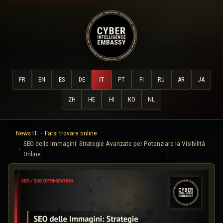
FR
EN
ES
DE
IT
PT
FI
RU
AR
JA
ZH
HE
HI
KO
NL
News IT
Farsi trovare online
SEO delle Immagini: Strategie Avanzate per Potenziare la Visibilità
Online