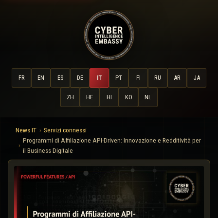
FR
EN
ES
DE
IT
PT
FI
RU
AR
JA
ZH
HE
HI
KO
NL
News IT
Servizi connessi
Programmi di Affiliazione API-Driven: Innovazione e Redditività per
il Business Digitale