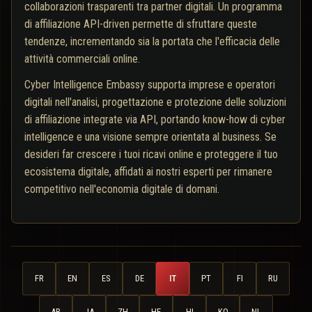
collaborazioni trasparenti tra partner digitali. Un programma
di affiliazione API-driven permette di sfruttare queste
tendenze, incrementando sia la portata che l'efficacia delle
attività commerciali online.
Cyber Intelligence Embassy supporta imprese e operatori
digitali nell'analisi, progettazione e protezione delle soluzioni
di affiliazione integrate via API, portando know-how di cyber
intelligence e una visione sempre orientata al business. Se
desideri far crescere i tuoi ricavi online e proteggere il tuo
ecosistema digitale, affidati ai nostri esperti per rimanere
competitivo nell'economia digitale di domani.
FR
EN
ES
DE
IT
PT
FI
RU
AR
JA
ZH
HE
HI
KO
NL