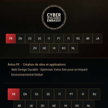
FR
EN
ES
DE
IT
PT
FI
RU
AR
JA
ZH
HE
HI
KO
NL
Actus FR
Création de sites et applications
Web Design Durable : Optimiser Votre Site pour un Impact
Environnemental Réduit
FR
EN
ES
DE
IT
PT
FI
RU
AR
JA
ZH
HE
HI
KO
NL