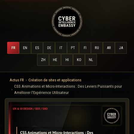
FR
EN
ES
DE
IT
PT
FI
RU
AR
JA
ZH
HE
HI
KO
NL
Actus FR
Création de sites et applications
CSS Animations et Micro-Interactions : Des Leviers Puissants pour
Améliorer l'Expérience Utilisateur