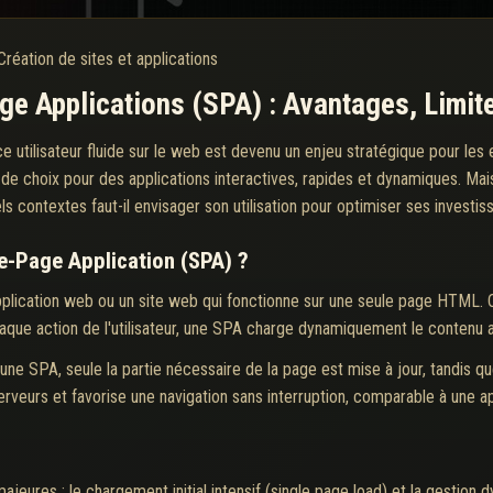
Création de sites et applications
e Applications (SPA) : Avantages, Limites
ce utilisateur fluide sur le web est devenu un enjeu stratégique pour les
 choix pour des applications interactives, rapides et dynamiques. Mais 
els contextes faut-il envisager son utilisation pour optimiser ses investi
le-Page Application (SPA) ?
plication web ou un site web qui fonctionne sur une seule page HTML. 
aque action de l'utilisateur, une SPA charge dynamiquement le contenu 
 une SPA, seule la partie nécessaire de la page est mise à jour, tandis qu
serveurs et favorise une navigation sans interruption, comparable à une ap
eures : le chargement initial intensif (single page load) et la gestion 