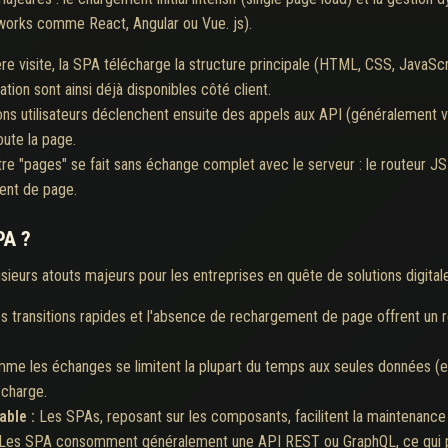
works comme React, Angular ou Vue. js).
re visite, la SPA télécharge la structure principale (HTML, CSS, JavaScr
tion sont ainsi déjà disponibles côté client.
ons utilisateurs déclenchent ensuite des appels aux API (généralement 
ute la page.
tre "pages" se fait sans échange complet avec le serveur : le routeur J
ent de page.
PA ?
ieurs atouts majeurs pour les entreprises en quête de solutions digital
s transitions rapides et l'absence de rechargement de page offrent un 
me les échanges se limitent la plupart du temps aux seules données (e
 charge.
able :
Les SPAs, reposant sur les composants, facilitent la maintenance et
Les SPA consomment généralement une API REST ou GraphQL, ce qui p