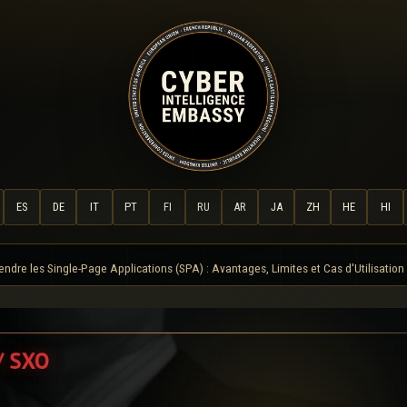
ES
DE
IT
PT
FI
RU
AR
JA
ZH
HE
HI
dre les Single-Page Applications (SPA) : Avantages, Limites et Cas d'Utilisation