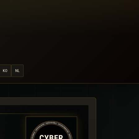
KO
NL