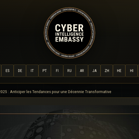
ES
DE
IT
PT
FI
RU
AR
JA
ZH
HE
HI
 2025 : Anticiper les Tendances pour une Décennie Transformative