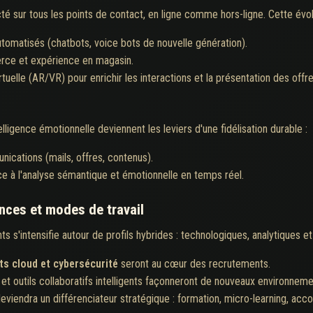
cté sur tous les points de contact, en ligne comme hors-ligne. Cette évo
automatisés (chatbots, voice bots de nouvelle génération).
rce et expérience en magasin.
tuelle (AR/VR) pour enrichir les interactions et la présentation des offre
telligence émotionnelle deviennent les leviers d'une fidélisation durable :
cations (mails, offres, contenus).
ce à l'analyse sémantique et émotionnelle en temps réel.
ces et modes de travail
ts s'intensifie autour de profils hybrides : technologiques, analytiques e
rts cloud et cybersécurité
seront au cœur des recrutements.
e et outils collaboratifs intelligents façonneront de nouveaux environneme
iendra un différenciateur stratégique : formation, micro-learning, ac