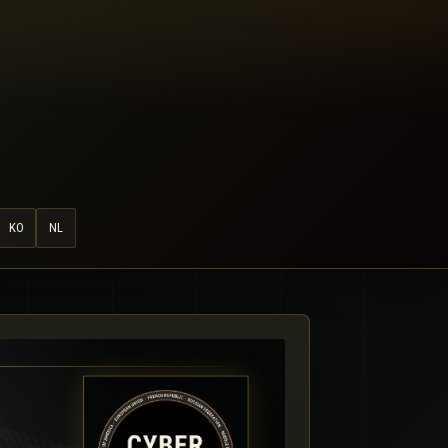
KO
NL