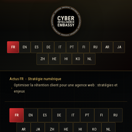
FR
EN
ES
DE
IT
PT
FI
RU
AR
JA
ZH
HE
HI
KO
NL
Actus FR
Stratégie numérique
Optimiser la rétention client pour une agence web : stratégies et
enjeux
FR
EN
ES
DE
IT
PT
FI
RU
AR
JA
ZH
HE
HI
KO
NL