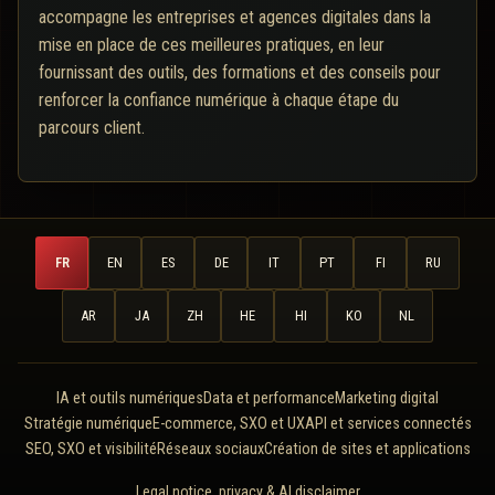
accompagne les entreprises et agences digitales dans la
mise en place de ces meilleures pratiques, en leur
fournissant des outils, des formations et des conseils pour
renforcer la confiance numérique à chaque étape du
parcours client.
FR
EN
ES
DE
IT
PT
FI
RU
AR
JA
ZH
HE
HI
KO
NL
IA et outils numériques
Data et performance
Marketing digital
Stratégie numérique
E-commerce, SXO et UX
API et services connectés
SEO, SXO et visibilité
Réseaux sociaux
Création de sites et applications
Legal notice, privacy & AI disclaimer