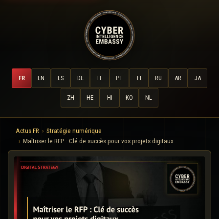
FR
EN
ES
DE
IT
PT
FI
RU
AR
JA
ZH
HE
HI
KO
NL
Actus FR
Stratégie numérique
Maîtriser le RFP : Clé de succès pour vos projets digitaux