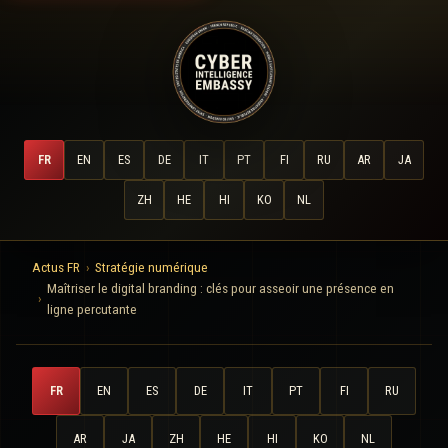
FR
EN
ES
DE
IT
PT
FI
RU
AR
JA
ZH
HE
HI
KO
NL
Actus FR
Stratégie numérique
Maîtriser le digital branding : clés pour asseoir une présence en
ligne percutante
FR
EN
ES
DE
IT
PT
FI
RU
AR
JA
ZH
HE
HI
KO
NL