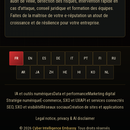
audit de veille, détection des risques, intervention rapide en
cas d'attaque, conseil juridique et formation des équipes.
Faites de la maîtrise de votre e-réputation un atout de
croissance et de résilience pour votre entreprise.
FR
EN
ES
DE
IT
PT
FI
RU
AR
JA
ZH
HE
HI
KO
NL
IA et outils numériques
Data et performance
Marketing digital
Stratégie numérique
E-commerce, SXO et UX
API et services connectés
SEO, SXO et visibilité
Réseaux sociaux
Création de sites et applications
Legal notice, privacy & AI disclaimer
© 2026
Cyber Intelligence Embassy
. Tous droits réservés.