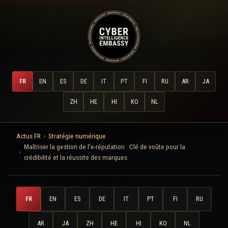
FR
EN
ES
DE
IT
PT
FI
RU
AR
JA
ZH
HE
HI
KO
NL
Actus FR
Stratégie numérique
Maîtriser la gestion de l'e-réputation : Clé de voûte pour la
crédibilité et la réussite des marques
FR
EN
ES
DE
IT
PT
FI
RU
AR
JA
ZH
HE
HI
KO
NL