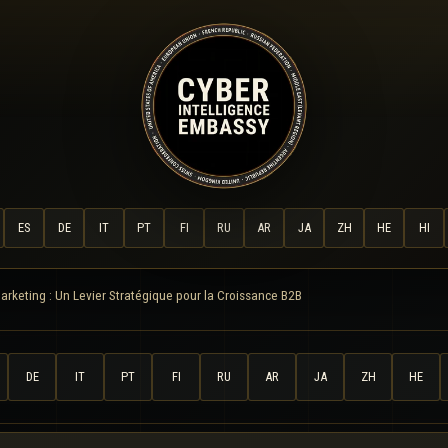
ES
DE
IT
PT
FI
RU
AR
JA
ZH
HE
HI
rketing : Un Levier Stratégique pour la Croissance B2B
DE
IT
PT
FI
RU
AR
JA
ZH
HE