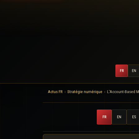
FR
EN
Actus FR
Stratégie numérique
L'Account-Based Ma
FR
EN
ES