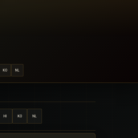
KO
NL
HI
KO
NL