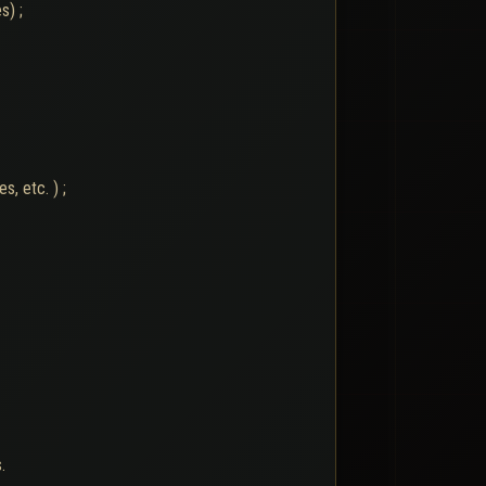
s) ;
, etc. ) ;
.