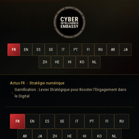
FR
EN
ES
DE
IT
PT
FI
RU
AR
JA
ZH
HE
HI
KO
NL
Actus FR
Stratégie numérique
Gamification : Levier Stratégique pour Booster l'Engagement dans
le Digital
FR
EN
ES
DE
IT
PT
FI
RU
AR
JA
ZH
HE
HI
KO
NL