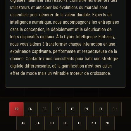
digitales. Maîtriser ses ressorts, connaître les attentes des
utilisateurs et anticiper les évolutions du marché sont
essentiels pour générer de la valeur durable. Experts en
intelligence numérique, nous accompagnons les entreprises
dans la conception, le déploiement et la sécurisation de
leurs dispositifs digitaux. À la Cyber Intelligence Embassy,
nous vous aidons à transformer chaque interaction en une
expérience captivante, performante et respectueuse de la
donnée. Contactez nos consultants pour bâtir une stratégie
digitale différenciante, où la gamification n'est pas qu'un
effet de mode mais un véritable moteur de croissance.
FR
EN
ES
DE
IT
PT
FI
RU
AR
JA
ZH
HE
HI
KO
NL