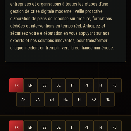
entreprises et organisations à toutes les étapes d'une
gestion de crise digitale moderne : veille proactive,
élaboration de plans de réponse sur mesure, formations
dédiées et interventions en temps réel. Anticipez et
sécurisez votre e-réputation en vous appuyant sur nos
experts et nos solutions innovantes, pour transformer
chaque incident en tremplin vers la confiance numérique.
FR
EN
ES
DE
IT
PT
FI
RU
AR
JA
ZH
HE
HI
KO
NL
FR
EN
ES
DE
IT
PT
FI
RU