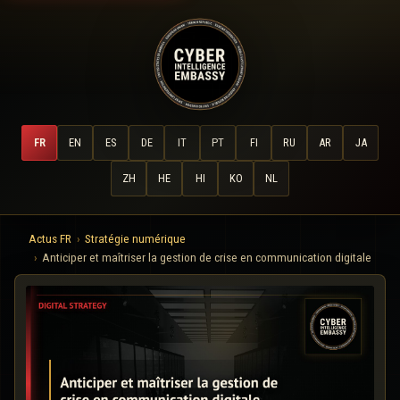
FR
EN
ES
DE
IT
PT
FI
RU
AR
JA
ZH
HE
HI
KO
NL
Actus FR
Stratégie numérique
Anticiper et maîtriser la gestion de crise en communication digitale