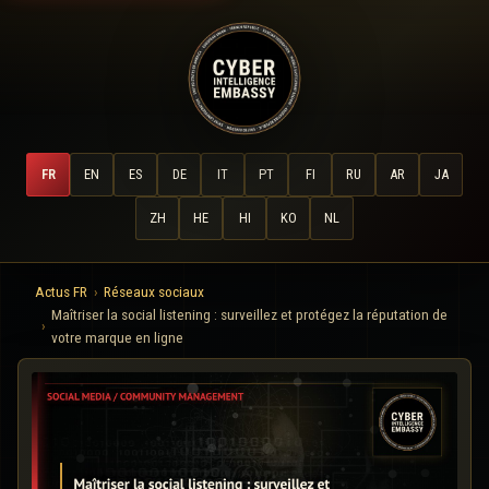
FR
EN
ES
DE
IT
PT
FI
RU
AR
JA
ZH
HE
HI
KO
NL
Actus FR
Réseaux sociaux
Maîtriser la social listening : surveillez et protégez la réputation de
votre marque en ligne