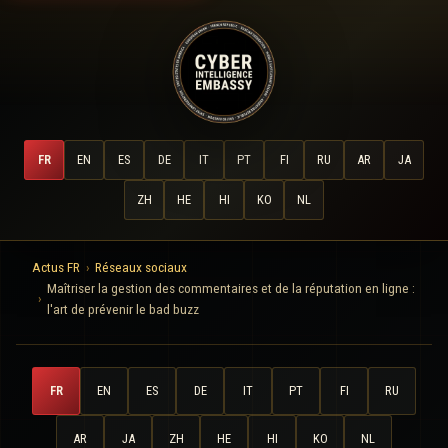
FR
EN
ES
DE
IT
PT
FI
RU
AR
JA
ZH
HE
HI
KO
NL
Actus FR
Réseaux sociaux
Maîtriser la gestion des commentaires et de la réputation en ligne :
l'art de prévenir le bad buzz
FR
EN
ES
DE
IT
PT
FI
RU
AR
JA
ZH
HE
HI
KO
NL