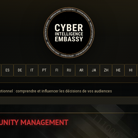
ES
DE
IT
PT
FI
RU
AR
JA
ZH
HE
HI
tionnel : comprendre et influencer les décisions de vos audiences