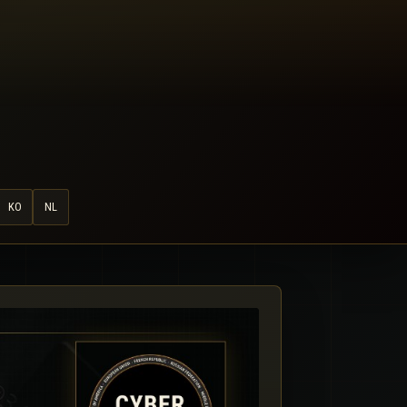
KO
NL