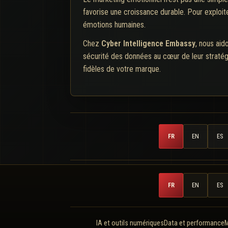
favorise une croissance durable. Pour exploit
émotions humaines.
Chez
Cyber Intelligence Embassy
, nous aid
sécurité des données au cœur de leur straté
fidèles de votre marque.
FR
EN
ES
FR
EN
ES
IA et outils numériques
Data et performance
M