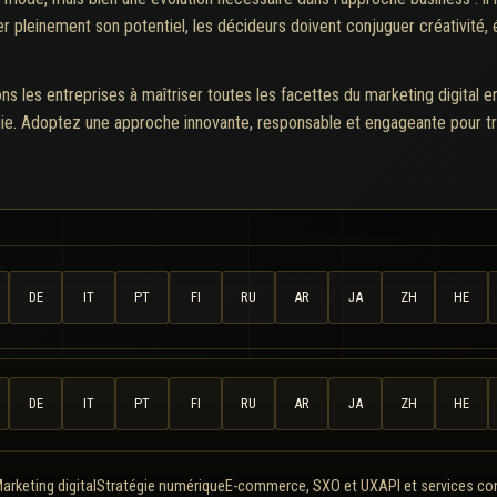
er pleinement son potentiel, les décideurs doivent conjuguer créativité
ons les entreprises à maîtriser toutes les facettes du marketing digital e
gie. Adoptez une approche innovante, responsable et engageante pour 
DE
IT
PT
FI
RU
AR
JA
ZH
HE
DE
IT
PT
FI
RU
AR
JA
ZH
HE
arketing digital
Stratégie numérique
E-commerce, SXO et UX
API et services c