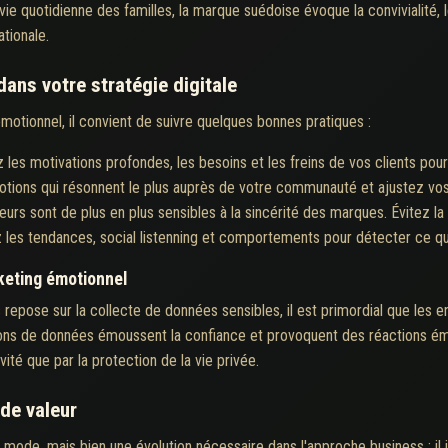
 vie quotidienne des familles, la marque suédoise évoque la convivialité, l
tionale.
dans votre stratégie digitale
otionnel, il convient de suivre quelques bonnes pratiques :
les motivations profondes, les besoins et les freins de vos clients po
motions qui résonnent le plus auprès de votre communauté et ajustez 
s sont de plus en plus sensibles à la sincérité des marques. Évitez la 
z les tendances, social listenning et comportements pour détecter ce qu
rketing émotionnel
 repose sur la collecte de données sensibles, il est primordial que les e
ations de données émoussent la confiance et provoquent des réactions é
vité que par la protection de la vie privée.
 de valeur
mode, mais bien une évolution nécessaire dans l'approche business : il in