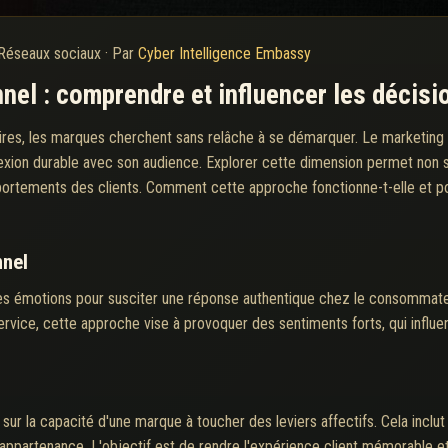
Réseaux sociaux
·
Par
Cyber Intelligence Embassy
nnel : comprendre et influencer les décis
aires, les marques cherchent sans relâche à se démarquer. Le marketing
exion durable avec son audience. Explorer cette dimension permet non 
ortements des clients. Comment cette approche fonctionne-t-elle et pou
nnel
 des émotions pour susciter une réponse authentique chez le consommat
service, cette approche vise à provoquer des sentiments forts, qui influ
r la capacité d'une marque à toucher des leviers affectifs. Cela inclut d
d'appartenance. L'objectif est de rendre l'expérience client mémorable e