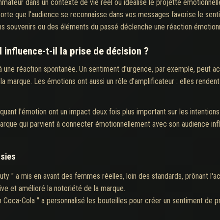
ateur dans un contexte de vie réel ou idéalisé le projette émotionnell
sorte que l'audience se reconnaisse dans vos messages favorise le senti
s souvenirs ou des éléments du passé déclenche une réaction émotionn
nfluence-t-il la prise de décision ?
une réaction spontanée. Un sentiment d'urgence, par exemple, peut accél
a marque. Les émotions ont aussi un rôle d'amplificateur : elles rendent 
uant l'émotion ont un impact deux fois plus important sur les intentions
 marque qui parvient à connecter émotionnellement avec son audience in
sies
y " a mis en avant des femmes réelles, loin des standards, prônant l'acc
e et amélioré la notoriété de la marque.
n Coca-Cola " a personnalisé les bouteilles pour créer un sentiment de p