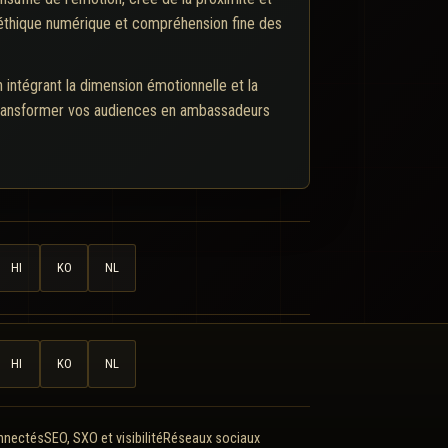
, éthique numérique et compréhension fine des
n intégrant la dimension émotionnelle et la
transformer vos audiences en ambassadeurs
HI
KO
NL
HI
KO
NL
onnectés
SEO, SXO et visibilité
Réseaux sociaux