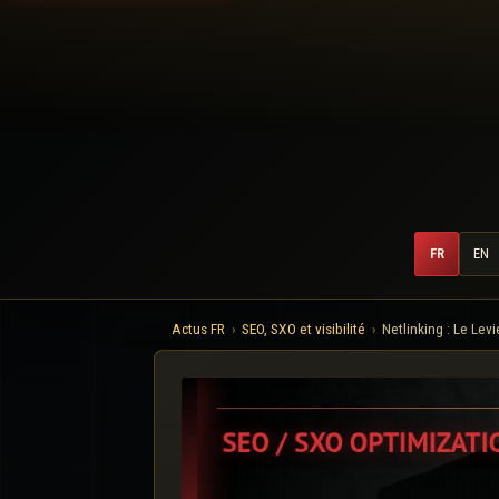
FR
EN
Actus FR
SEO, SXO et visibilité
Netlinking : Le Lev