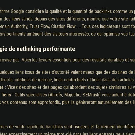
ithme Google considère la qualité et la quantité de backlinks comme un p
r des liens variés, depuis des sites différents, montre que votre site fa
main Authority, Trust Flow, Citation Flow. . . Tous ces indicateurs sont for
iens pertinents amènent des visiteurs intéressés, ce qui optimise vos ta
gie de netlinking performante
vise pas. Voici les leviers essentiels pour des résultats durables et sûr
uelques liens issus de sites d'autorité valent mieux que des dizaines de l
irects, citations de marque, liens contextuels et liens dans des articles 
ue :
Visez des sites et des pages qui abordent des sujets similaires au v
 liens :
Outils spécialisés (Ahrefs, Majestic, SEMrush) vous aident à dét
s vos contenus sont approfondis, plus ils génèreront naturellement des l
mes de vente rapide de backlinks sont risquées et facilement identifiée
ter excessivement un même mot-clé dans les liens entrants peut alerter