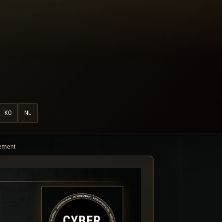
KO
NL
nement