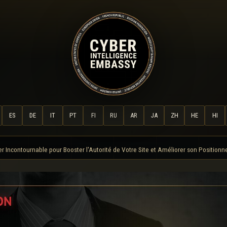
ES
DE
IT
PT
FI
RU
AR
JA
ZH
HE
HI
ier Incontournable pour Booster l'Autorité de Votre Site et Améliorer son Position