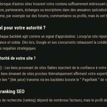
orsque d'autres sites trouvent votre contenu suffisamment intéressant
on, partenariats, échanges ou inscriptions dans des annuaires spécialisé
e, par exemple sur des forums, commentaires ou profils, mais ils ont t
al pour votre autorité ?
aque backlink agit comme un signal d'approbation. Lorsqu'un site réputé
ance et solide. Dès lors, Google et ses concurrents rehaussent la crédibil
es requêtes stratégiques.
torité de votre site ?
) :
Les liens provenant de sites fiables injectent de la confiance à votr
 liens émanant de sites proches thématiquement affirment votre experti
e lien " (link juice) transmis via les backlinks booste le " PageRank " de v
e ranking SEO
s de recherche (ranking) dépend de nombreux facteurs, mais le profil de