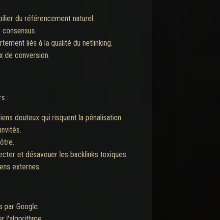
ilier du référencement naturel.
it consensus.
tement liés à la qualité du netlinking.
ux de conversion.
s :
iens douteux qui risquent la pénalisation.
invités.
ôtre.
ecter et désavouer les backlinks toxiques.
iens externes.
s par Google.
 l'algorithme.