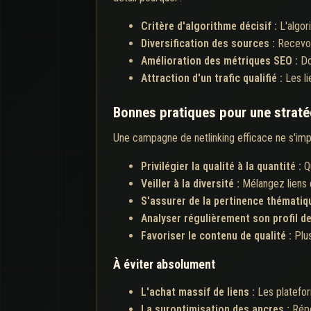
Critère d'algorithme décisif :
L'algor
Diversification des sources :
Recevoi
Amélioration des métriques SEO :
Do
Attraction d'un trafic qualifié :
Les l
Bonnes pratiques pour une straté
Une campagne de netlinking efficace ne s'impro
Privilégier la qualité à la quantité :
Q
Veiller à la diversité :
Mélangez liens d
S'assurer de la pertinence thématiq
Analyser régulièrement son profil de
Favoriser le contenu de qualité :
Plu
À éviter absolument
L'achat massif de liens :
Les platefor
La suroptimisation des ancres :
Répé