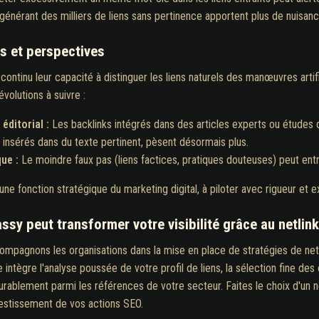
 générant des milliers de liens sans pertinence apportent plus de nuisan
es et perspectives
tinu leur capacité à distinguer les liens naturels des manœuvres artific
évolutions à suivre :
éditorial :
Les backlinks intégrés dans des articles experts ou études 
, insérés dans du texte pertinent, pèsent désormais plus.
que :
Le moindre faux pas (liens factices, pratiques douteuses) peut entr
une fonction stratégique du marketing digital, à piloter avec rigueur et e
y peut transformer votre visibilité grâce au netlin
ompagnons les organisations dans la mise en place de stratégies de net
ntègre l'analyse poussée de votre profil de liens, la sélection fine des
 durablement parmi les références de votre secteur. Faites le choix d'un n
vestissement de vos actions SEO.