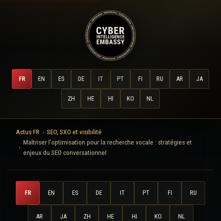
FR
EN
ES
DE
IT
PT
FI
RU
AR
JA
ZH
HE
HI
KO
NL
Actus FR
SEO, SXO et visibilité
Maîtriser l'optimisation pour la recherche vocale : stratégies et
enjeux du SEO conversationnel
FR
EN
ES
DE
IT
PT
FI
RU
AR
JA
ZH
HE
HI
KO
NL