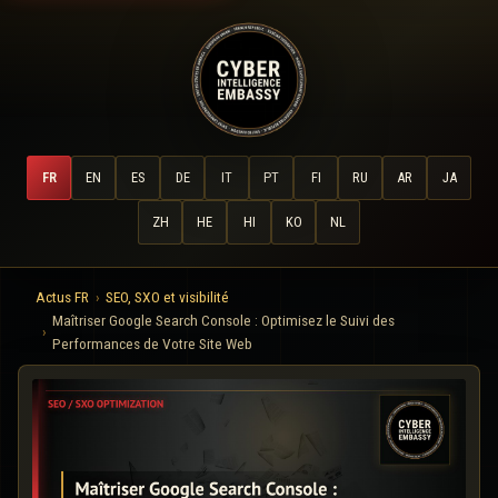
FR
EN
ES
DE
IT
PT
FI
RU
AR
JA
ZH
HE
HI
KO
NL
Actus FR
SEO, SXO et visibilité
Maîtriser Google Search Console : Optimisez le Suivi des
Performances de Votre Site Web