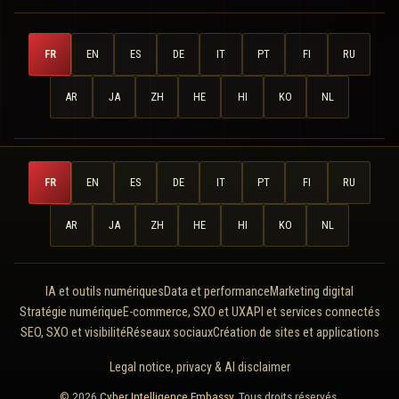
FR
EN
ES
DE
IT
PT
FI
RU
AR
JA
ZH
HE
HI
KO
NL
FR
EN
ES
DE
IT
PT
FI
RU
AR
JA
ZH
HE
HI
KO
NL
IA et outils numériques
Data et performance
Marketing digital
Stratégie numérique
E-commerce, SXO et UX
API et services connectés
SEO, SXO et visibilité
Réseaux sociaux
Création de sites et applications
Legal notice, privacy & AI disclaimer
© 2026
Cyber Intelligence Embassy
. Tous droits réservés.