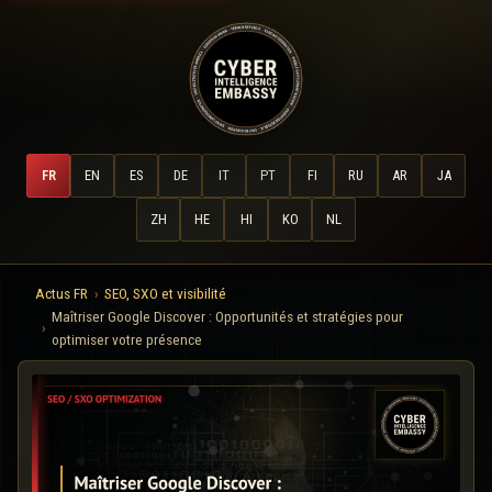
FR
EN
ES
DE
IT
PT
FI
RU
AR
JA
ZH
HE
HI
KO
NL
Actus FR
SEO, SXO et visibilité
Maîtriser Google Discover : Opportunités et stratégies pour
optimiser votre présence