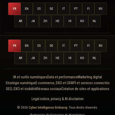
FR
EN
ES
DE
IT
PT
FI
RU
AR
JA
ZH
HE
HI
KO
NL
FR
EN
ES
DE
IT
PT
FI
RU
AR
JA
ZH
HE
HI
KO
NL
IA et outils numériques
Data et performance
Marketing digital
Stratégie numérique
E-commerce, SXO et UX
API et services connectés
SEO, SXO et visibilité
Réseaux sociaux
Création de sites et applications
Legal notice, privacy & AI disclaimer
© 2026
Cyber Intelligence Embassy
. Tous droits réservés.
Partenaire de
Française du Numérique