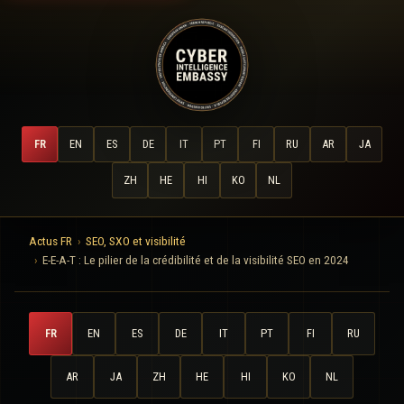
FR
EN
ES
DE
IT
PT
FI
RU
AR
JA
ZH
HE
HI
KO
NL
Actus FR
SEO, SXO et visibilité
E-E-A-T : Le pilier de la crédibilité et de la visibilité SEO en 2024
FR
EN
ES
DE
IT
PT
FI
RU
AR
JA
ZH
HE
HI
KO
NL