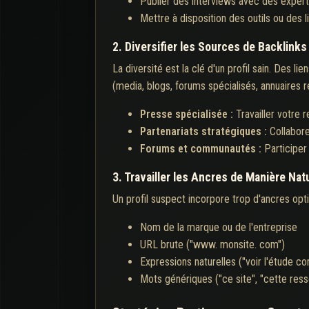
Publier des interviews avec des exper
Mettre à disposition des outils ou des 
2. Diversifier les Sources de Backlinks
La diversité est la clé d'un profil sain. Des l
(media, blogs, forums spécialisés, annuaires 
Presse spécialisée :
Travailler votre 
Partenariats stratégiques :
Collabor
Forums et communautés :
Participer
3. Travailler les Ancres de Manière Nat
Un profil suspect incorpore trop d'ancres opti
Nom de la marque ou de l'entreprise
URL brute ("www. monsite. com")
Expressions naturelles ("voir l'étude co
Mots génériques ("ce site", "cette res