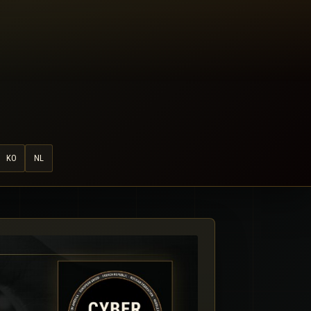
KO
NL