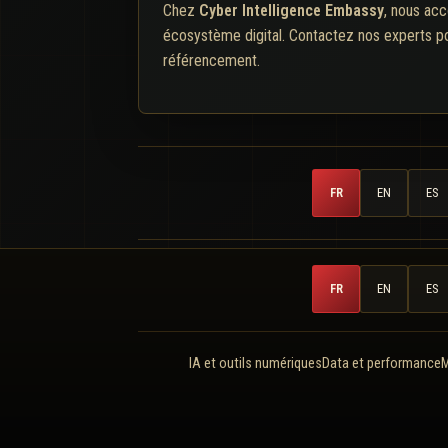
Chez
Cyber Intelligence Embassy
, nous ac
écosystème digital. Contactez nos experts pou
référencement.
FR
EN
ES
FR
EN
ES
IA et outils numériques
Data et performance
M