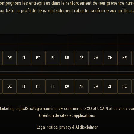
compagnons les entreprises dans le renforcement de leur présence numér
r bâtir un profil de liens véritablement robuste, conforme aux meilleur
DE
IT
PT
FI
RU
AR
JA
ZH
HE
DE
IT
PT
FI
RU
AR
JA
ZH
HE
arketing digital
Stratégie numérique
E-commerce, SXO et UX
API et services c
Création de sites et applications
Legal notice, privacy & AI disclaimer