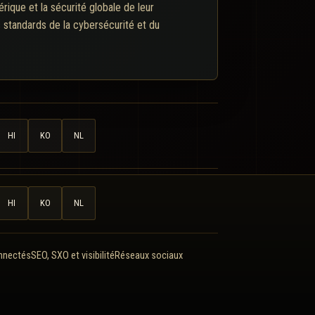
ique et la sécurité globale de leur
s standards de la cybersécurité et du
HI
KO
NL
HI
KO
NL
onnectés
SEO, SXO et visibilité
Réseaux sociaux