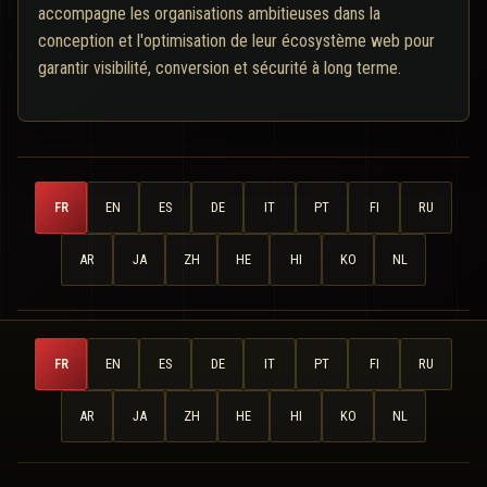
accompagne les organisations ambitieuses dans la
conception et l'optimisation de leur écosystème web pour
garantir visibilité, conversion et sécurité à long terme.
FR
EN
ES
DE
IT
PT
FI
RU
AR
JA
ZH
HE
HI
KO
NL
FR
EN
ES
DE
IT
PT
FI
RU
AR
JA
ZH
HE
HI
KO
NL