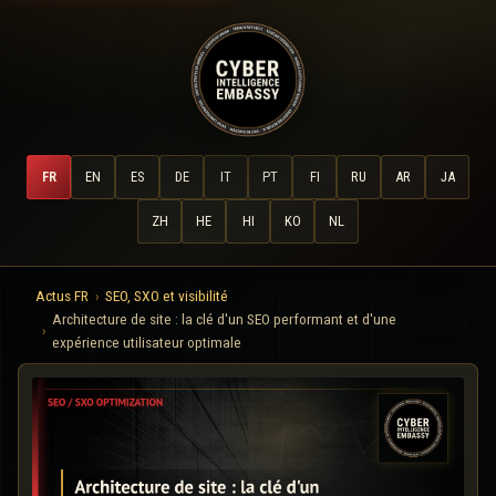
FR
EN
ES
DE
IT
PT
FI
RU
AR
JA
ZH
HE
HI
KO
NL
Actus FR
SEO, SXO et visibilité
Architecture de site : la clé d'un SEO performant et d'une
expérience utilisateur optimale