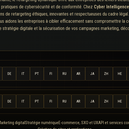
es pratiques de cybersécurité et de conformité. Chez
Cyber Intelligenc
ns de retargeting éthiques, innovantes et respectueuses du cadre légal. En
 aidons les entreprises à cibler efficacement sans compromettre la con
tre stratégie digitale et la sécurisation de vos campagnes marketing, dé
DE
IT
PT
FI
RU
AR
JA
ZH
HE
DE
IT
PT
FI
RU
AR
JA
ZH
HE
arketing digital
Stratégie numérique
E-commerce, SXO et UX
API et services c