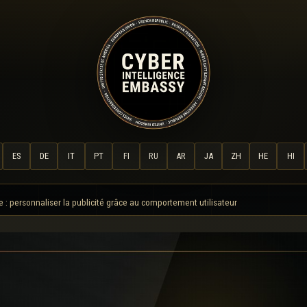
ES
DE
IT
PT
FI
RU
AR
JA
ZH
HE
HI
: personnaliser la publicité grâce au comportement utilisateur