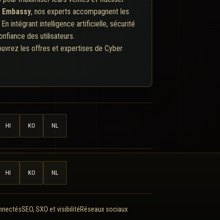
e Embassy
, nos experts accompagnent les
 intégrant intelligence artificielle, sécurité
fiance des utilisateurs.
couvrez les offres et expertises de Cyber
HI
KO
NL
HI
KO
NL
onnectés
SEO, SXO et visibilité
Réseaux sociaux