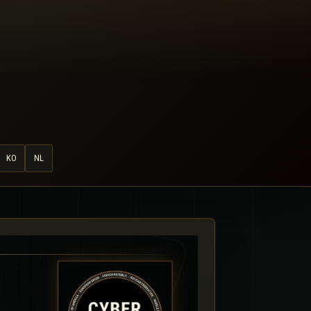
KO
NL