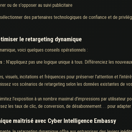
érer ou de s'opposer au suivi publicitaire
e sélectionner des partenaires technologiques de confiance et de privilég
imiser le retargeting dynamique
dynamique, voici quelques conseils opérationnels :
s :
N'appliquez pas une logique unique à tous. Différenciez les nouveaux
 visuels, incitations et fréquences pour préserver l'attention et l'intérê
hissez vos scénarios de retargeting selon les données existantes de vo
imitez l'exposition à un nombre maximal d'impressions par utilisateur po
ysez les taux de clic, de conversion, de désabonnement. . . pour adapt
mique maîtrisé avec Cyber Intelligence Embassy
rmante, le retargeting dynamique offre aux entreprises des leviers inédit