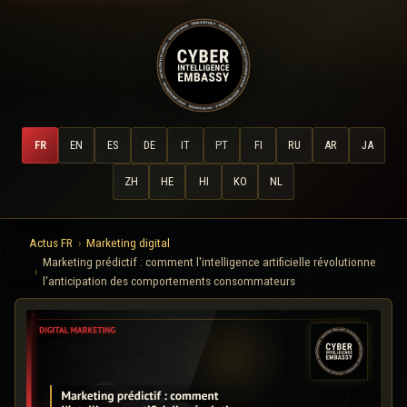
FR
EN
ES
DE
IT
PT
FI
RU
AR
JA
ZH
HE
HI
KO
NL
Actus FR
Marketing digital
Marketing prédictif : comment l'intelligence artificielle révolutionne
l'anticipation des comportements consommateurs