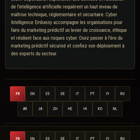
de l'intelligence artificielle requièrent un haut niveau de
maîtrise technique, réglementaire et sécuritaire. Cyber
Intelligence Embassy accompagne les organisations pour
faire du marketing prédictif un levier de croissance, éthique
et résilient face aux risques cyber. Osez passer à l'ère du
marketing prédictif sécurisé et confiez son déploiement à
des experts du secteur.
FR
EN
ES
DE
IT
PT
FI
RU
AR
JA
ZH
HE
HI
KO
NL
FR
EN
ES
DE
IT
PT
FI
RU