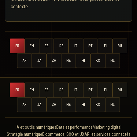
contexte.
FR
EN
ES
DE
IT
PT
FI
RU
AR
JA
ZH
HE
HI
KO
NL
FR
EN
ES
DE
IT
PT
FI
RU
AR
JA
ZH
HE
HI
KO
NL
IA et outils numériques
Data et performance
Marketing digital
Stratégie numérique
E-commerce, SXO et UX
API et services connectés