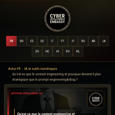
FR
EN
ES
DE
IT
PT
FI
RU
AR
JA
ZH
HE
HI
KO
NL
Actus FR
IA et outils numériques
Qu’est-ce que le context engineering et pourquoi devient-il plus
stratégique que le prompt engineering&nbsp;?