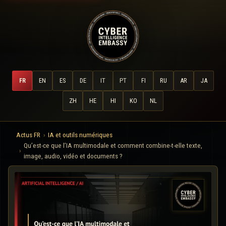
FR
EN
ES
DE
IT
PT
FI
RU
AR
JA
ZH
HE
HI
KO
NL
Actus FR
IA et outils numériques
Qu’est-ce que l’IA multimodale et comment combine-t-elle texte,
image, audio, vidéo et documents ?