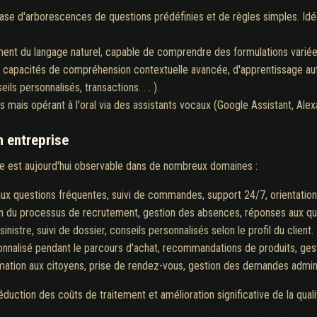
 base d'arborescences de questions prédéfinies et de règles simples. Id
ement du langage naturel, capable de comprendre des formulations variées
 capacités de compréhension contextuelle avancée, d'apprentissage aut
s personnalisés, transactions. . . ).
mais opérant à l'oral via des assistants vocaux (Google Assistant, Alexa, S
n entreprise
lle est aujourd'hui observable dans de nombreux domaines :
ux questions fréquentes, suivi de commandes, support 24/7, orientation
n du processus de recrutement, gestion des absences, réponses aux que
sinistre, suivi de dossier, conseils personnalisés selon le profil du client.
alisé pendant le parcours d'achat, recommandations de produits, gest
rmation aux citoyens, prise de rendez-vous, gestion des demandes admini
duction des coûts de traitement et amélioration significative de la quali