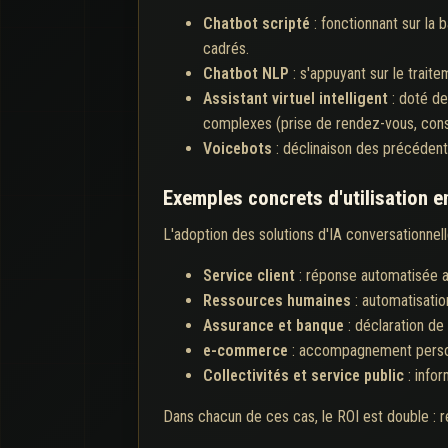
Chatbot scripté
: fonctionnant sur la
cadrés.
Chatbot NLP
: s'appuyant sur le trait
Assistant virtuel intelligent
: doté de
complexes (prise de rendez-vous, conseil
Voicebots
: déclinaison des précédents 
Exemples concrets d'utilisation e
L'adoption des solutions d'IA conversationne
Service client
: réponse automatisée a
Ressources humaines
: automatisatio
Assurance et banque
: déclaration de 
e-commerce
: accompagnement personn
Collectivités et service public
: info
Dans chacun de ces cas, le ROI est double : ré