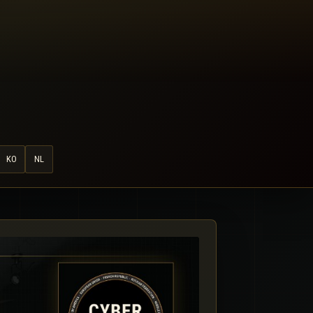
KO
NL