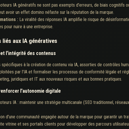
teurs IA génératifs ne sont pas exempts d'erreurs, de biais cognitifs o
eut avoir un effet domino néfaste sur la réputation de la marque.
rmations :
La viralité des réponses IA amplifie le risque de désinformati
es pour nuire à une entreprise.
s liés aux IA génératives
et l'intégrité des contenus
 spécifiques à la création de contenu via IA, assorties de contrôles huma
loitées par l'IA et formaliser les processus de conformité légale et rég
eting, juridiques et IT aux nouveaux risques et aux bonnes pratiques.
 renforcer l'autonomie digitale
urs IA : maintenir une stratégie multicanale (SEO traditionnel, réseaux 
ation d'une communauté engagée autour de la marque pour garantir un traf
e vitrine et ses portails clients pour développer des parcours utilisateu