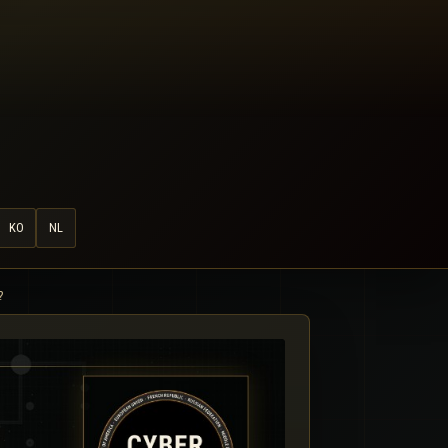
KO
NL
?