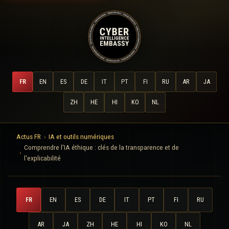
FR
EN
ES
DE
IT
PT
FI
RU
AR
JA
ZH
HE
HI
KO
NL
Actus FR
IA et outils numériques
Comprendre l'IA éthique : clés de la transparence et de
l'explicabilité
FR
EN
ES
DE
IT
PT
FI
RU
AR
JA
ZH
HE
HI
KO
NL