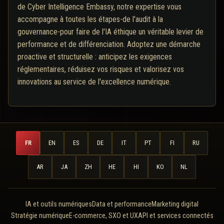
de Cyber Intelligence Embassy, notre expertise vous
accompagne à toutes les étapes-de l'audit à la
gouvernance-pour faire de l'IA éthique un véritable levier de
performance et de différenciation. Adoptez une démarche
proactive et structurelle : anticipez les exigences
réglementaires, réduisez vos risques et valorisez vos
innovations au service de l'excellence numérique.
FR
EN
ES
DE
IT
PT
FI
RU
AR
JA
ZH
HE
HI
KO
NL
IA et outils numériques
Data et performance
Marketing digital
Stratégie numérique
E-commerce, SXO et UX
API et services connectés