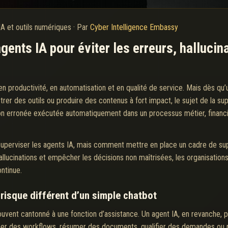
IA et outils numériques
·
Par
Cyber Intelligence Embassy
ents IA pour éviter les erreurs, hallucin
 productivité, en automatisation et en qualité de service. Mais dès qu’
rer des outils ou produire des contenus à fort impact, le sujet de la su
n erronée exécutée automatiquement dans un processus métier, financier
t superviser les agents IA, mais comment mettre en place un cadre de sup
 hallucinations et empêcher les décisions non maîtrisées, les organisati
ntinue.
risque différent d’un simple chatbot
uvent cantonné à une fonction d’assistance. Un agent IA, en revanche, 
her des workflows, résumer des documents, qualifier des demandes ou 