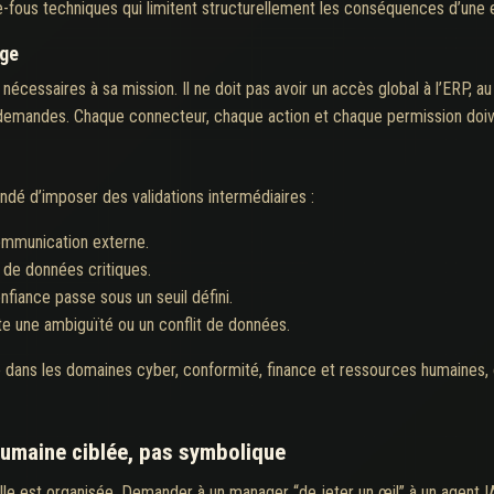
fous techniques qui limitent structurellement les conséquences d’une e
ège
écessaires à sa mission. Il ne doit pas avoir un accès global à l’ERP, au
des demandes. Chaque connecteur, chaque action et chaque permission doiv
ndé d’imposer des validations intermédiaires :
ommunication externe.
 de données critiques.
fiance passe sous un seuil défini.
te une ambiguïté ou un conflit de données.
e dans les domaines cyber, conformité, finance et ressources humaines,
humaine ciblée, pas symbolique
lle est organisée. Demander à un manager “de jeter un œil” à un agent IA 