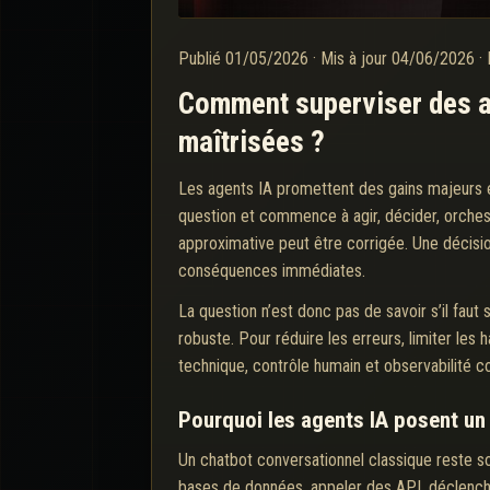
Publié
01/05/2026
·
Mis à jour
04/06/2026
·
Comment superviser des ag
maîtrisées ?
Les agents IA promettent des gains majeurs en
question et commence à agir, décider, orchest
approximative peut être corrigée. Une décisio
conséquences immédiates.
La question n’est donc pas de savoir s’il fau
robuste. Pour réduire les erreurs, limiter les
technique, contrôle humain et observabilité co
Pourquoi les agents IA posent un 
Un chatbot conversationnel classique reste so
bases de données, appeler des API, déclenc