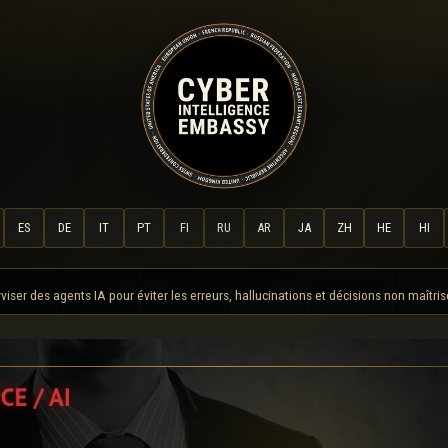
ES
DE
IT
PT
FI
RU
AR
JA
ZH
HE
HI
ser des agents IA pour éviter les erreurs, hallucinations et décisions non maîtris