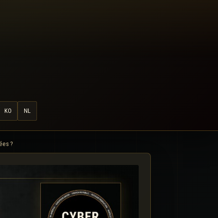
KO
NL
ées ?