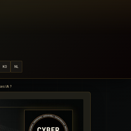
KO
NL
ses IA ?