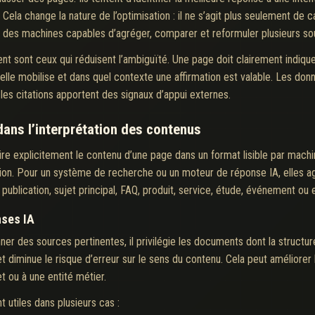
Cela change la nature de l’optimisation : il ne s’agit plus seulement de c
 par des machines capables d’agréger, comparer et reformuler plusieurs so
t sont ceux qui réduisent l’ambiguïté. Une page doit clairement indiquer 
s elle mobilise et dans quel contexte une affirmation est valable. Les do
 les citations apportent des signaux d’appui externes.
dans l’interprétation des contenus
e explicitement le contenu d’une page dans un format lisible par machi
étation. Pour un système de recherche ou un moteur de réponse IA, elles 
 publication, sujet principal, FAQ, produit, service, étude, événement ou 
nses IA
er des sources pertinentes, il privilégie les documents dont la structu
 et diminue le risque d’erreur sur le sens du contenu. Cela peut améliore
t ou à une entité métier.
 utiles dans plusieurs cas :