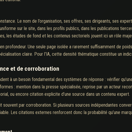
nstance. Le nom de l’organisation, ses offres, ses dirigeants, ses expe
niforme sur le site, dans les profils publics, dans les publications tierc
les, les études de fond et les contenus sectoriels jouent ici un rôle maje
et en profondeur. Une seule page isolée a rarement suffisamment de poi
cialisation claire. Pour l’IA, cette densité thématique constitue un indic
ance et de corroboration
pondent à un besoin fondamental des systèmes de réponse : vérifier qu’un
 formes : mention dans la presse spécialisée, reprise par un acteur reco
torial, ou encore citation explicite d’une source dans un contenu expert.
uit souvent par corroboration. Si plusieurs sources indépendantes conv
able. Les citations externes renforcent donc la probabilité qu’une marq
tement