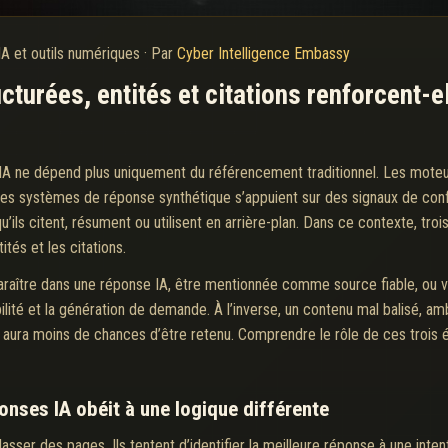
IA et outils numériques
·
Par
Cyber Intelligence Embassy
urées, entités et citations renforcent-ell
l’IA ne dépend plus uniquement du référencement traditionnel. Les moteur
et les systèmes de réponse synthétique s’appuient sur des signaux de con
ils citent, résument ou utilisent en arrière-plan. Dans ce contexte, troi
ités et les citations.
paraître dans une réponse IA, être mentionnée comme source fiable, ou v
bilité et la génération de demande. À l’inverse, un contenu mal balisé, a
aura moins de chances d’être retenu. Comprendre le rôle de ces trois 
ponses IA obéit à une logique différente
ser des pages. Ils tentent d’identifier la meilleure réponse à une inten