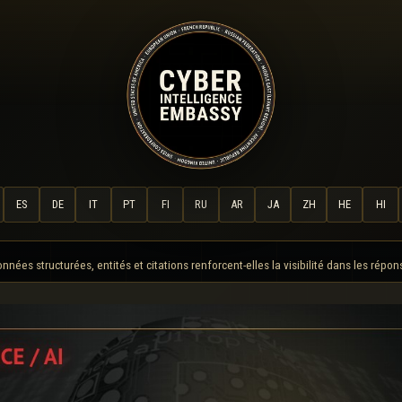
ES
DE
IT
PT
FI
RU
AR
JA
ZH
HE
HI
ées structurées, entités et citations renforcent-elles la visibilité dans les répon