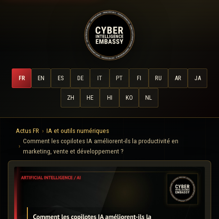
FR
EN
ES
DE
IT
PT
FI
RU
AR
JA
ZH
HE
HI
KO
NL
Actus FR
IA et outils numériques
Comment les copilotes IA améliorent-ils la productivité en
marketing, vente et développement ?