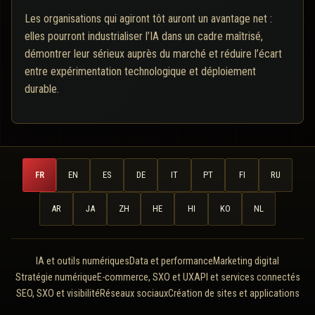
Les organisations qui agiront tôt auront un avantage net :
elles pourront industrialiser l’IA dans un cadre maîtrisé,
démontrer leur sérieux auprès du marché et réduire l’écart
entre expérimentation technologique et déploiement
durable.
FR
EN
ES
DE
IT
PT
FI
RU
AR
JA
ZH
HE
HI
KO
NL
IA et outils numériques
Data et performance
Marketing digital
Stratégie numérique
E-commerce, SXO et UX
API et services connectés
SEO, SXO et visibilité
Réseaux sociaux
Création de sites et applications