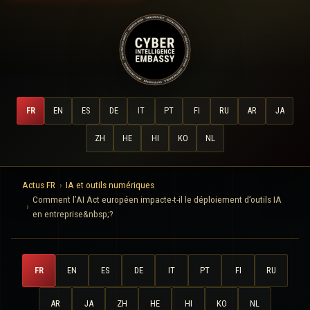
FR
EN
ES
DE
IT
PT
FI
RU
AR
JA
ZH
HE
HI
KO
NL
Actus FR
IA et outils numériques
Comment l’AI Act européen impacte-t-il le déploiement d’outils IA
en entreprise&nbsp;?
FR
EN
ES
DE
IT
PT
FI
RU
AR
JA
ZH
HE
HI
KO
NL