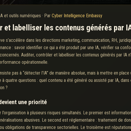
IA et outils numériques
·
Par
Cyber Intelligence Embassy
 et labelliser les contenus générés par I
ative s’accélère dans les directions marketing, communication, RH, juridiqu
ce : savoir identifier ce qui a été produit par une IA, vérifier sa confor
concernés. Auditer, contrôler et labelliser les contenus générés par IA n’
erformance opérationnelle.
iste pas à “détecter l’IA” de manière absolue, mais à mettre en place un
dre à quatre questions : quel contenu a été généré ou assisté par IA, dans
ion ?
devient une priorité
organisation à plusieurs risques simultanés. Le premier est informationne
néralisations abusives. Le second est réglementaire : traitement de do
 obligations de transparence sectorielles. Le troisième est réputationn