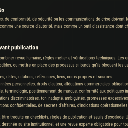
és
s, de conformité, de sécurité ou les communications de crise doivent fai
 comme une source d’autorité, mais comme un outil d’assistance dont cha
vant publication
ombiner revue humaine, règles métier et vérifications techniques. Les e
dèles, ou mettre en place des processus si lourds qu’ils bloquent les us
res, dates, citations, références, liens, noms propres et sources.
nnées personnelles, droits d’auteur, allégations commerciales, obligation
le, terminologie, positionnement de marque, conformité aux politiques in
lations discriminatoires, ton inadapté, ambiguïtés, promesses excessives
ions confidentielles, de secrets d’affaires, d’indications opérationnelles
t être traduits en checklists, règles de publication et seuils d’escalade
 destinée au site institutionnel, et une revue experte obligatoire pour t