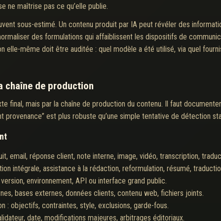
se ne maîtrise pas ce qu’elle publie.
ouvent sous-estimé. Un contenu produit par IA peut révéler des informat
normaliser des formulations qui affaiblissent les dispositifs de communi
n elle-même doit être auditée : quel modèle a été utilisé, via quel fourn
la chaîne de production
 final, mais par la chaîne de production du contenu. Il faut documenter 
nt provenance” est plus robuste qu’une simple tentative de détection sta
nt
it, email, réponse client, note interne, image, vidéo, transcription, traduc
ation intégrale, assistance à la rédaction, reformulation, résumé, traducti
r, version, environnement, API ou interface grand public.
es, bases externes, données clients, contenu web, fichiers joints.
: objectifs, contraintes, style, exclusions, garde-fous.
lidateur, date, modifications majeures, arbitrages éditoriaux.