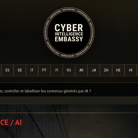
ES
DE
IT
PT
FI
RU
AR
JA
ZH
HE
HI
 contrôler et labelliser les contenus générés par IA ?