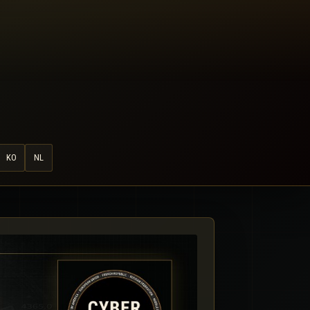
KO
NL