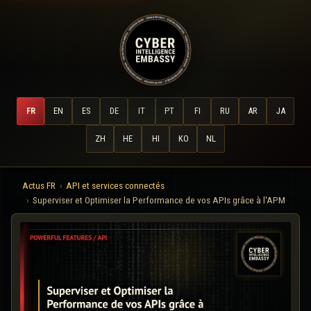
FR
EN
ES
DE
IT
PT
FI
RU
AR
JA
ZH
HE
HI
KO
NL
Actus FR
API et services connectés
Superviser et Optimiser la Performance de vos APIs grâce à l'APM