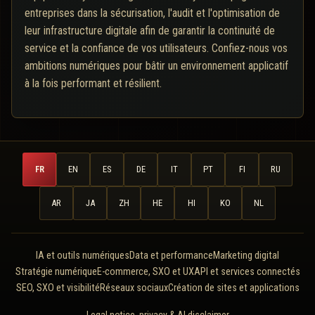
entreprises dans la sécurisation, l'audit et l'optimisation de
leur infrastructure digitale afin de garantir la continuité de
service et la confiance de vos utilisateurs. Confiez-nous vos
ambitions numériques pour bâtir un environnement applicatif
à la fois performant et résilient.
FR
EN
ES
DE
IT
PT
FI
RU
AR
JA
ZH
HE
HI
KO
NL
IA et outils numériques
Data et performance
Marketing digital
Stratégie numérique
E-commerce, SXO et UX
API et services connectés
SEO, SXO et visibilité
Réseaux sociaux
Création de sites et applications