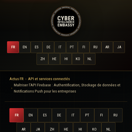
FR
EN
ES
DE
IT
PT
FI
RU
AR
JA
ZH
HE
HI
KO
NL
Actus FR
API et services connectés
Maîtriser l'API Firebase : Authentification, Stockage de données et
Notifications Push pour les entreprises
FR
EN
ES
DE
IT
PT
FI
RU
AR
JA
ZH
HE
HI
KO
NL