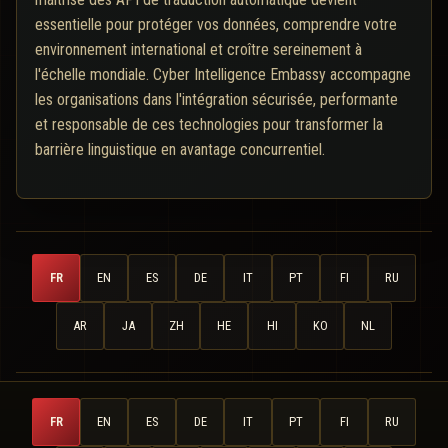
essentielle pour protéger vos données, comprendre votre
environnement international et croître sereinement à
l'échelle mondiale. Cyber Intelligence Embassy accompagne
les organisations dans l'intégration sécurisée, performante
et responsable de ces technologies pour transformer la
barrière linguistique en avantage concurrentiel.
FR
EN
ES
DE
IT
PT
FI
RU
AR
JA
ZH
HE
HI
KO
NL
FR
EN
ES
DE
IT
PT
FI
RU