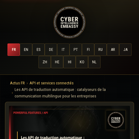
FR
EN
ES
DE
IT
PT
FI
RU
AR
JA
ZH
HE
HI
KO
NL
Actus FR
API et services connectés
Les API de traduction automatique : catalyseurs de la
communication multilingue pour les entreprises