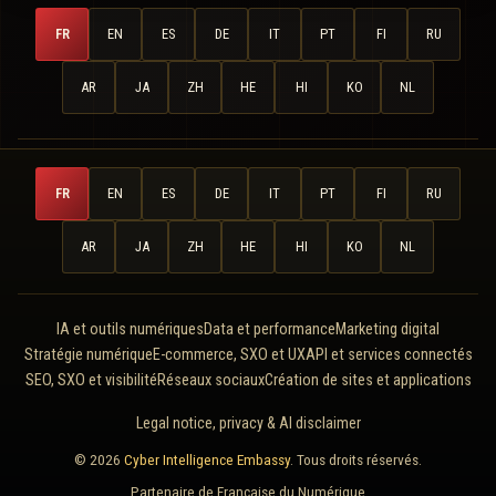
FR
EN
ES
DE
IT
PT
FI
RU
AR
JA
ZH
HE
HI
KO
NL
FR
EN
ES
DE
IT
PT
FI
RU
AR
JA
ZH
HE
HI
KO
NL
IA et outils numériques
Data et performance
Marketing digital
Stratégie numérique
E-commerce, SXO et UX
API et services connectés
SEO, SXO et visibilité
Réseaux sociaux
Création de sites et applications
Legal notice, privacy & AI disclaimer
© 2026
Cyber Intelligence Embassy
. Tous droits réservés.
Partenaire de
Française du Numérique