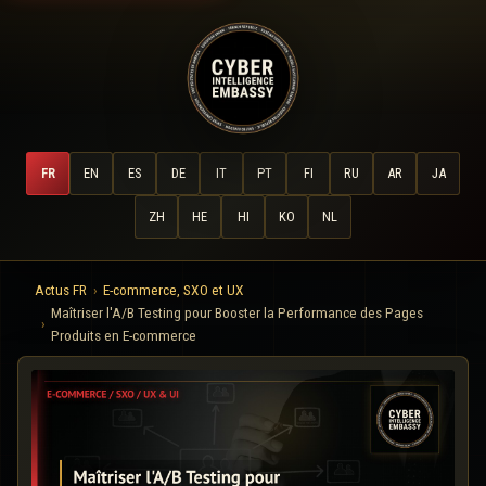
FR
EN
ES
DE
IT
PT
FI
RU
AR
JA
ZH
HE
HI
KO
NL
Actus FR
E-commerce, SXO et UX
Maîtriser l'A/B Testing pour Booster la Performance des Pages
Produits en E-commerce