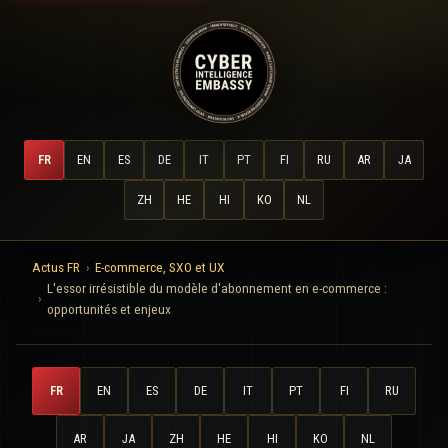
FR
EN
ES
DE
IT
PT
FI
RU
AR
JA
ZH
HE
HI
KO
NL
Actus FR
E-commerce, SXO et UX
L'essor irrésistible du modèle d'abonnement en e-commerce :
opportunités et enjeux
FR
EN
ES
DE
IT
PT
FI
RU
AR
JA
ZH
HE
HI
KO
NL