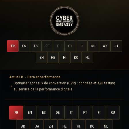
FR
EN
ES
DE
IT
PT
FI
RU
AR
JA
ZH
HE
HI
KO
NL
Actus FR
Data et performance
Optimiser son taux de conversion (CVR) : données et A/B testing
au service de la performance digitale
FR
EN
ES
DE
IT
PT
FI
RU
AR
JA
ZH
HE
HI
KO
NL