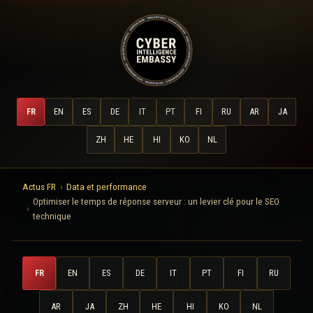
FR
EN
ES
DE
IT
PT
FI
RU
AR
JA
ZH
HE
HI
KO
NL
Actus FR
Data et performance
Optimiser le temps de réponse serveur : un levier clé pour le SEO
technique
FR
EN
ES
DE
IT
PT
FI
RU
AR
JA
ZH
HE
HI
KO
NL