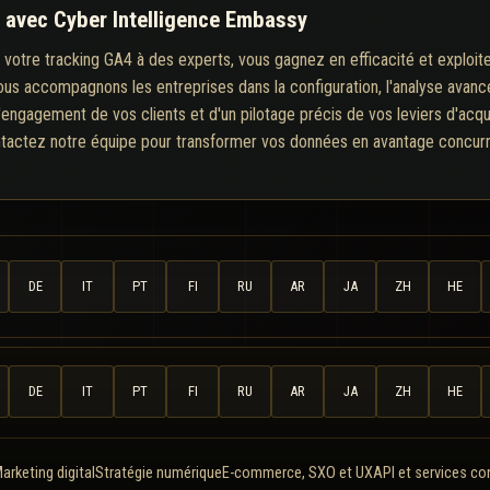
4 avec Cyber Intelligence Embassy
e votre tracking GA4 à des experts, vous gagnez en efficacité et exploite
ous accompagnons les entreprises dans la configuration, l'analyse avanc
 l'engagement de vos clients et d'un pilotage précis de vos leviers d'acqu
tactez notre équipe pour transformer vos données en avantage concurre
DE
IT
PT
FI
RU
AR
JA
ZH
HE
DE
IT
PT
FI
RU
AR
JA
ZH
HE
arketing digital
Stratégie numérique
E-commerce, SXO et UX
API et services c