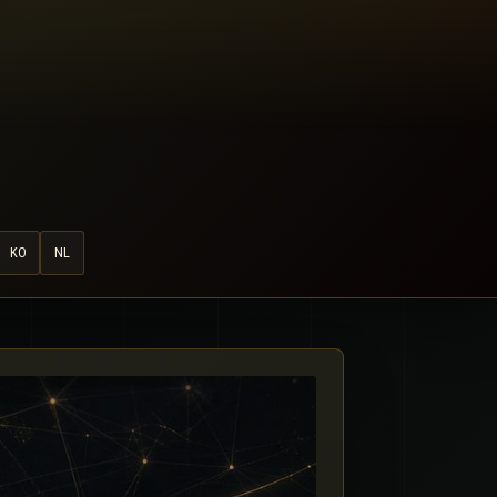
KO
NL