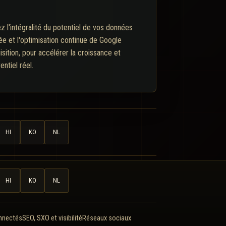
z l'intégralité du potentiel de vos données
ée et l'optimisation continue de Google
isition, pour accélérer la croissance et
ntiel réel.
HI
KO
NL
HI
KO
NL
onnectés
SEO, SXO et visibilité
Réseaux sociaux