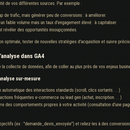
té de vos différentes sources. Par exemple :
p de trafic, mais générer peu de conversions : à améliorer.
 faible volume mais un taux d'engagement élevé : à capitaliser.
peut révéler des opportunités insoupçonnées.
n optimale, tester de nouvelles stratégies d'acquisition et suivre préci
l'analyse dans GA4
a collecte de données, afin de coller au plus près de vos enjeux busin
 analyse sur-mesure
 automatique des interactions standards (scroll, clics sortants. . . )
 actions fréquentes e-commerce ou lead gen (achat, inscription. . . )
vre des comportements propres à votre activité (consultation d'une pa
jectifs (ex : "demande_devis_envoyée") et reliez-les à des conversions