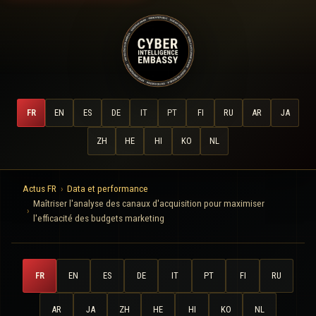
FR
EN
ES
DE
IT
PT
FI
RU
AR
JA
ZH
HE
HI
KO
NL
Actus FR
Data et performance
Maîtriser l'analyse des canaux d'acquisition pour maximiser
l'efficacité des budgets marketing
FR
EN
ES
DE
IT
PT
FI
RU
AR
JA
ZH
HE
HI
KO
NL